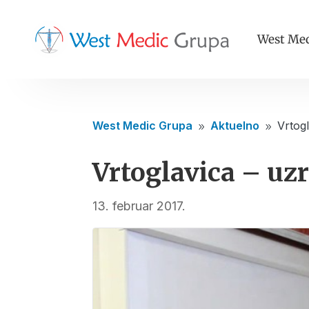
West Med
West Medic Grupa
Aktuelno
Vrtogl
9
9
Vrtoglavica – uzr
13. februar 2017.