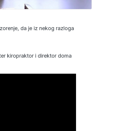
zorenje, da je iz nekog razloga
r kiropraktor i direktor doma