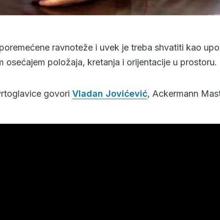
poremećene ravnoteže i uvek je treba shvatiti kao upo
 osećajem položaja, kretanja i orijentacije u prostoru.
vrtoglavice govori
Vladan Jovićević
, Ackermann Maste