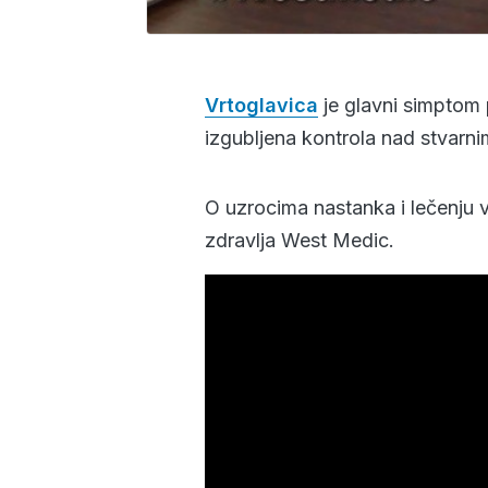
Vrtoglavica
je glavni simptom 
izgubljena kontrola nad stvarnim
O uzrocima nastanka i lečenju 
zdravlja West Medic.