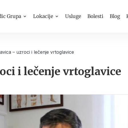
ic Grupa
Lokacije
Usluge
Bolesti
Blog
avica – uzroci i lečenje vrtoglavice
oci i lečenje vrtoglavice