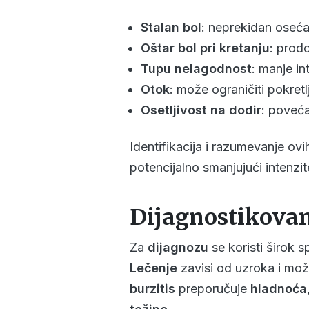
Stalan bol
: neprekidan osećaj
Oštar bol pri kretanju
: prodo
Tupu nelagodnost
: manje in
Otok
: može ograničiti pokretlji
Osetljivost na dodir
: povećan
Identifikacija i razumevanje ov
potencijalno smanjujući intenzit
Dijagnostikovanj
Za
dijagnozu
se koristi širok 
Lečenje
zavisi od uzroka i mo
burzitis
preporučuje
hladnoća