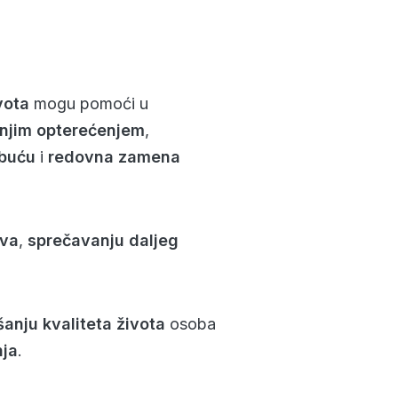
vota
mogu pomoći u
njim opterećenjem
,
obuću
i
redovna zamena
ova
,
sprečavanju daljeg
šanju kvaliteta života
osoba
nja
.