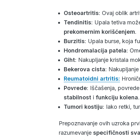
Osteoartritis
: Ovaj oblik art
Tendinitis
: Upala tetiva mož
prekomernim korišćenjem
.
Burzitis
: Upala burse, koja f
Hondromalacija patela
: Ome
Giht
: Nakupljanje kristala m
Bekerova cista
: Nakupljanje
Reumatoidni artritis
:
Hroničn
Povrede
: Iščašenja, povrede
stabilnost
i
funkciju kolena
.
Tumori kostiju
: Iako retki, 
Prepoznavanje ovih uzroka prvi
razumevanje
specifičnosti sv