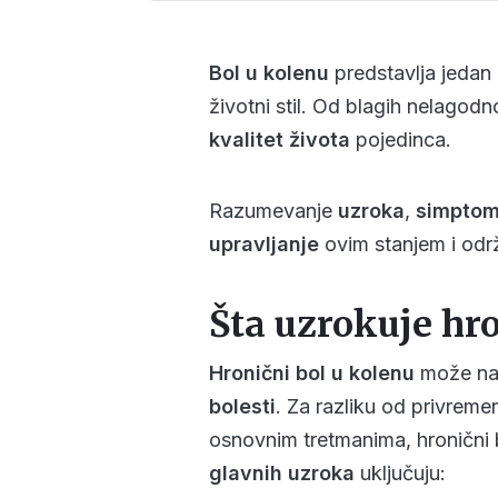
Bol u kolenu
predstavlja jedan
životni stil. Od blagih nelagod
kvalitet života
pojedinca.
Razumevanje
uzroka
,
simpto
upravljanje
ovim stanjem i od
Šta uzrokuje hro
Hronični bol u kolenu
može nast
bolesti
. Za razliku od privreme
osnovnim tretmanima, hronični
glavnih uzroka
uključuju: