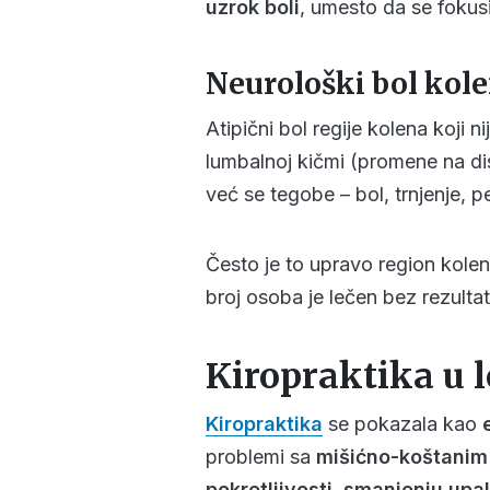
uzrok boli
, umesto da se fokus
Neurološki bol kol
Atipični bol regije kolena koji 
lumbalnoj kičmi (promene na dis
već se tegobe – bol, trnjenje, p
Često je to upravo region kole
broj osoba je lečen bez rezulta
Kiropraktika u 
Kiropraktika
se pokazala kao
problemi sa
mišićno-koštanim
pokretljivosti
,
smanjenju upal