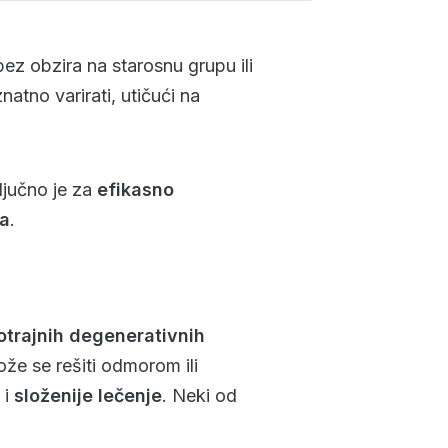
bez obzira na starosnu grupu ili
atno varirati, utičući na
ključno je za
efikasno
na
.
trajnih degenerativnih
ože se rešiti odmorom ili
u
i
složenije lečenje
. Neki od