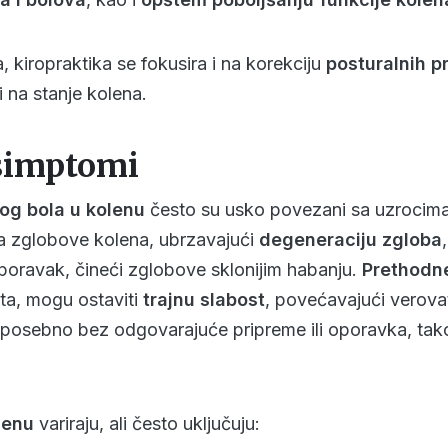
 kiropraktika se fokusira i na korekciju
posturalnih p
i na stanje kolena.
 simptomi
og bola u kolenu
često su usko povezani sa uzrocima 
a zglobove kolena, ubrzavajući
degeneraciju zgloba
oravak, čineći zglobove sklonijim habanju.
Prethodn
ata, mogu ostaviti
trajnu slabost
, povećavajući verov
 posebno bez odgovarajuće pripreme ili oporavka, ta
lenu
variraju, ali često uključuju: