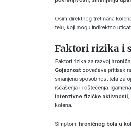
Osim direktnog tretmana kolena,
telu, koji mogu indirektno uticat
Faktori rizika i
Faktori rizika za razvoj
hroničn
Gojaznost
povećava pritisak n
smanjenu sposobnost tela za op
iščašenja ili oštećenja ligamen
Intenzivne fizičke aktivnosti
,
kolena.
Simptomi
hroničnog bola u ko