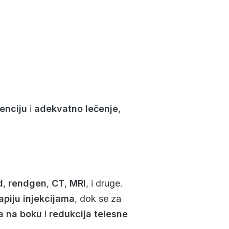
enciju
i
adekvatno lečenje
,
d
,
rendgen
,
CT
,
MRI
, i druge.
apiju injekcijama
, dok se za
a na boku
i
redukcija telesne