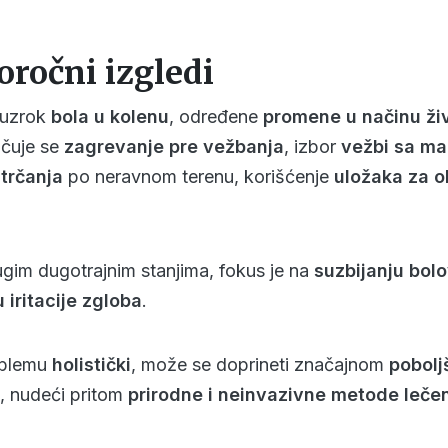
oročni izgledi
i uzrok
bola u kolenu
, određene
promene u načinu ži
učuje se
zagrevanje pre vežbanja
, izbor
vežbi sa ma
trčanja
po neravnom terenu, korišćenje
uložaka za 
ugim dugotrajnim stanjima, fokus je na
suzbijanju bol
 iritacije zgloba
.
roblemu
holistički
, može se doprineti značajnom
pobolj
, nudeći pritom
prirodne i neinvazivne metode leče