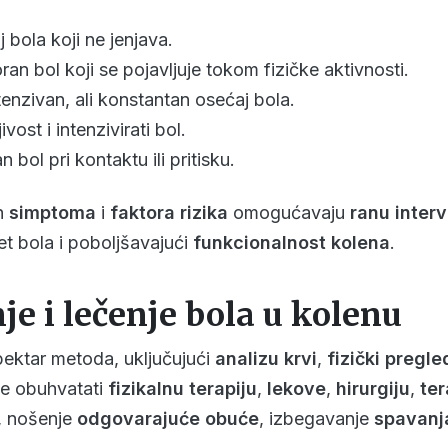
 bola koji ne jenjava.
ran bol koji se pojavljuje tokom fizičke aktivnosti.
tenzivan, ali konstantan osećaj bola.
vost i intenzivirati bol.
 bol pri kontaktu ili pritisku.
ih
simptoma
i
faktora rizika
omogućavaju
ranu interv
et bola i poboljšavajući
funkcionalnost kolena
.
e i lečenje bola u kolenu
spektar metoda, uključujući
analizu krvi
,
fizički pregle
že obuhvatati
fizikalnu terapiju
,
lekove
,
hirurgiju
,
ter
, nošenje
odgovarajuće obuće
, izbegavanje
spavanj