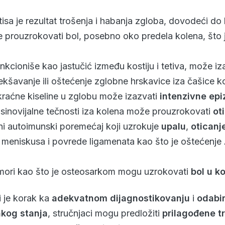
ritisa je rezultat trošenja i habanja zgloba, dovodeći do
e prouzrokovati bol, posebno oko predela kolena, što 
unkcioniše kao jastučić između kostiju i tetiva, može i
kšavanje ili oštećenje zglobne hrskavice iza čašice 
okraćne kiseline u zglobu može izazvati
intenzivne epi
 sinovijalne tečnosti iza kolena može prouzrokovati
ot
i autoimunski poremećaj koji uzrokuje
upalu
,
oticanj
 meniskusa i povrede ligamenata kao što je oštećenje 
tumori kao što je osteosarkom mogu uzrokovati
bol u k
 je korak ka
adekvatnom dijagnostikovanju
i
odabir
akog stanja
, stručnjaci mogu predložiti
prilagođene t