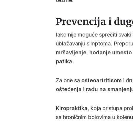
težine
.
Prevencija i dug
Iako nije moguće sprečiti svak
ublažavanju simptoma. Prepor
mršavljenje
,
hodanje umesto 
patika
.
Za one sa
osteoartritisom
i dr
oštećenja
i
radu na smanjenju
Kiropraktika
, koja pristupa p
sa hroničnim bolovima u kolenu