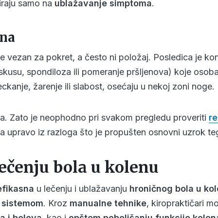
iraju samo na
ublažavanje simptoma
.
ena
nije vezan za pokret, a često ni položaj. Posledica je k
kusu, spondiloza ili pomeranje pršljenova) koje osoba
eckanje, žarenje ili slabost, osećaju u nekoj zoni noge.
na. Zato je neophodno pri svakom pregledu proveriti
re
ta upravo iz razloga što je propušten osnovni uzrok t
lečenju bola u kolenu
efikasna
u lečenju i ublažavanju
hroničnog bola u ko
 sistemom
. Kroz
manualne tehnike
, kiropraktičari 
a i bolova
, kao i
opštem poboljšanju funkcije kolen