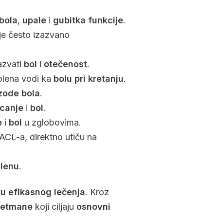
bola
,
upalе
i
gubitka funkcije
.
je često izazvano
zazvati
bol
i
otečenost
.
kolena vodi ka
bolu pri kretanju
.
zode bola
.
icanje
i
bol
.
e
i
bol
u zglobovima.
ACL-a, direktno utiču na
olenu
.
u efikasnog lečenja
. Kroz
retmane
koji ciljaju
osnovni