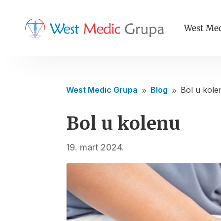
West Med
West Medic Grupa
Blog
Bol u kole
9
9
Bol u kolenu
19. mart 2024.