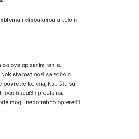
roblema i disbalansa
u celom
bolova opisanim ranije.
, dok
starost
nosi sa sobom
e povrede
kolena, kao što su
atnoću budućih problema.
kođe mogu nepotrebno opteretiti