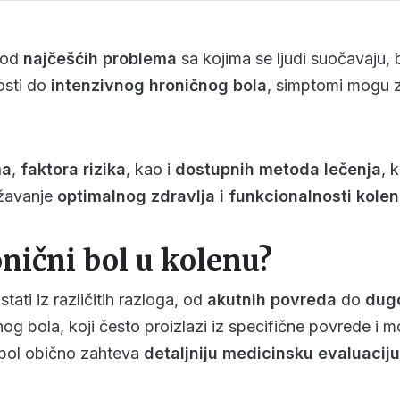
 od
najčešćih problema
sa kojima se ljudi suočavaju, 
nosti do
intenzivnog hroničnog bola
, simptomi mogu zn
ma
,
faktora rizika
, kao i
dostupnih metoda lečenja
, 
ržavanje
optimalnog zdravlja i funkcionalnosti kole
nični bol u kolenu?
ati iz različitih razloga, od
akutnih povreda
do
dugo
nog bola, koji često proizlazi iz specifične povrede i m
 bol obično zahteva
detaljniju medicinsku evaluacij