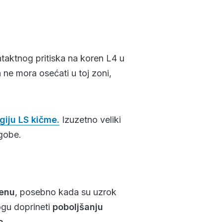
ontaktnog pritiska na koren L4 u
 ne mora osećati u toj zoni,
giju LS kičme.
Izuzetno veliki
egobe.
lenu
, posebno kada su uzrok
mogu doprineti
poboljšanju
a
.