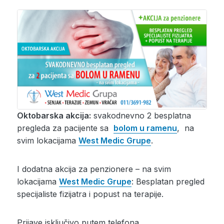
Oktobarska akcija:
svakodnevno 2 besplatna
pregleda za pacijente sa
bolom u ramenu
, na
svim lokacijama
West Medic Grupe
.
I dodatna akcija za penzionere – na svim
lokacijama
West Medic Grupe
: Besplatan pregled
specijaliste fizijatra i popust na terapije.
Prijave isključivo putem telefona…