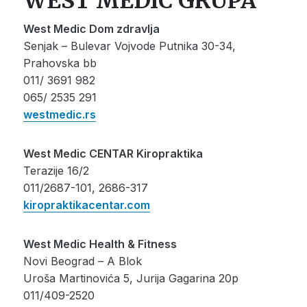
WEST MEDIC GRUPA
West Medic Dom zdravlja
Senjak – Bulevar Vojvode Putnika 30-34,
Prahovska bb
011/ 3691 982
065/ 2535 291
westmedic.rs
West Medic CENTAR Kiropraktika
Terazije 16/2
011/2687-101, 2686-317
kiropraktikacentar.com
West Medic Health & Fitness
Novi Beograd – A Blok
Uroša Martinovića 5, Jurija Gagarina 20p
011/409-2520