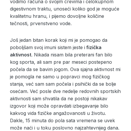
vodimo računa o svojim crevima i celokupnom
digestivnom traktu, unoseći koliko god je moguće
kvalitetnu hranu, i pijemo dovoljne količine
tečnosti, prvenstveno vode.
Još jedan bitan korak koji mi je pomogao da
poboljšam svoj imuni sistem jeste i
fizička
aktivnost
. Nikada nisam bila preterani fan bilo
kog sporta, ali sam pre par meseci postepeno
počela da se bavim jogom. Ova sjajna aktivnost mi
je pomogla ne samo u popravci mog fizičkog
stanja, već sam sam počela i psihički da se bolje
osećam. Već posle dve nedelje redovnih sportskih
aktivnosti sam shvatila da ne postoji nikakav
izgovor koji može opravdati izbegavanje bilo
kakvog vida fizičke angažovanosti u životu.
Dakle, 15 minuta do pola sata vremena se uvek
može naći i u toku poslovno najzahtevnijeg dana.