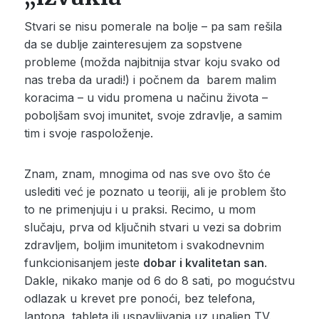
Stvari se nisu pomerale na bolje – pa sam rešila
da se dublje zainteresujem za sopstvene
probleme (možda najbitnija stvar koju svako od
nas treba da uradi!) i počnem da barem malim
koracima – u vidu promena u načinu života –
poboljšam svoj imunitet, svoje zdravlje, a samim
tim i svoje raspoloženje.
Znam, znam, mnogima od nas sve ovo što će
uslediti već je poznato u teoriji, ali je problem što
to ne primenjuju i u praksi. Recimo, u mom
slučaju, prva od ključnih stvari u vezi sa dobrim
zdravljem, boljim imunitetom i svakodnevnim
funkcionisanjem jeste
dobar i kvalitetan san
.
Dakle, nikako manje od 6 do 8 sati, po mogućstvu
odlazak u krevet pre ponoći, bez telefona,
laptopa, tableta ili uspavljivanja uz upaljen TV.