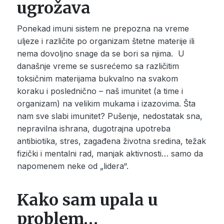
ugrožava
Ponekad imuni sistem ne prepozna na vreme
uljeze i različite po organizam štetne materije ili
nema dovoljno snage da se bori sa njima. U
današnje vreme se susrećemo sa različitim
toksičnim materijama bukvalno na svakom
koraku i poslednično – naš imunitet (a time i
organizam) na velikim mukama i izazovima. Šta
nam sve slabi imunitet? Pušenje, nedostatak sna,
nepravilna ishrana, dugotrajna upotreba
antibiotika, stres, zagađena životna sredina, težak
fizički i mentalni rad, manjak aktivnosti… samo da
napomenem neke od „lidera“.
Kako sam upala u
problem…