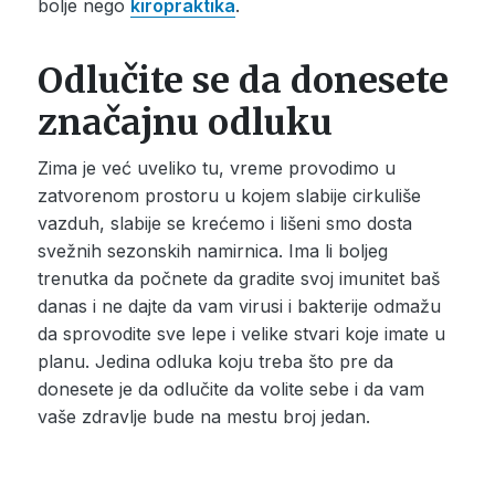
bolje nego
kiropraktika
.
Odlučite se da donesete
značajnu odluku
Zima je već uveliko tu, vreme provodimo u
zatvorenom prostoru u kojem slabije cirkuliše
vazduh, slabije se krećemo i lišeni smo dosta
svežnih sezonskih namirnica. Ima li boljeg
trenutka da počnete da gradite svoj imunitet baš
danas i ne dajte da vam virusi i bakterije odmažu
da sprovodite sve lepe i velike stvari koje imate u
planu. Jedina odluka koju treba što pre da
donesete je da odlučite da volite sebe i da vam
vaše zdravlje bude na mestu broj jedan.