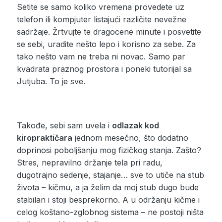
Setite se samo koliko vremena provedete uz
telefon ili kompjuter listajući različite nevežne
sadržaje. Žrtvujte te dragocene minute i posvetite
se sebi, uradite nešto lepo i korisno za sebe. Za
tako nešto vam ne treba ni novac. Samo par
kvadrata praznog prostora i poneki tutorijal sa
Jutjuba. To je sve.
Takođe, sebi sam uvela i
odlazak kod
kiropraktičara
jednom mesečno, što dodatno
doprinosi poboljšanju mog fizičkog stanja. Zašto?
Stres, nepravilno držanje tela pri radu,
dugotrajno sedenje, stajanje… sve to utiče na stub
života – kičmu, a ja želim da moj stub dugo bude
stabilan i stoji besprekorno. A u održanju kičme i
celog koštano-zglobnog sistema – ne postoji ništa