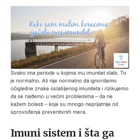
Svako ima periode u kojima mu imunitet slabi. To
je normalno. Ali nije normalno da ignorišemo
očigledne znake oslabljenog imuniteta i rizikujemo
da se nađemo u većim problemima – da ne
kažem bolesti – koje su mnogo neprijatnije od
sprovođenja preventivnih mera.
Imuni sistem i šta ga