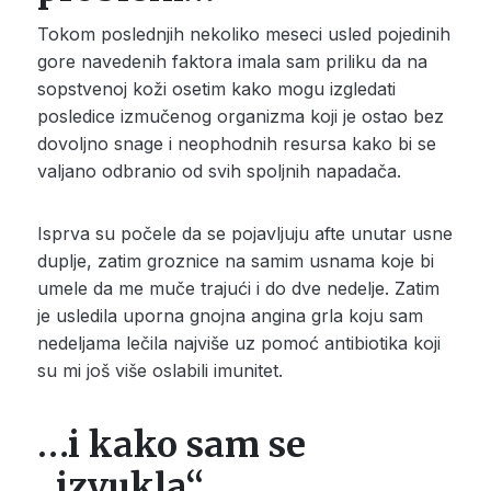
Tokom poslednjih nekoliko meseci usled pojedinih
gore navedenih faktora imala sam priliku da na
sopstvenoj koži osetim kako mogu izgledati
posledice izmučenog organizma koji je ostao bez
dovoljno snage i neophodnih resursa kako bi se
valjano odbranio od svih spoljnih napadača.
Isprva su počele da se pojavljuju afte unutar usne
duplje, zatim groznice na samim usnama koje bi
umele da me muče trajući i do dve nedelje. Zatim
je usledila uporna gnojna angina grla koju sam
nedeljama lečila najviše uz pomoć antibiotika koji
su mi još više oslabili imunitet.
…i kako sam se
„izvukla“