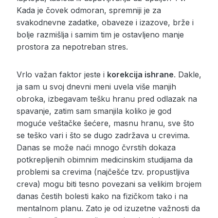
Kada je čovek odmoran, spremniji je za
svakodnevne zadatke, obaveze i izazove, brže i
bolje razmišlja i samim tim je ostavljeno manje
prostora za nepotreban stres.
Vrlo važan faktor jeste i
korekcija ishrane
. Dakle,
ja sam u svoj dnevni meni uvela više manjih
obroka, izbegavam tešku hranu pred odlazak na
spavanje, zatim sam smanjila koliko je god
moguće veštačke šećere, masnu hranu, sve što
se teško vari i što se dugo zadržava u crevima.
Danas se može naći mnogo čvrstih dokaza
potkrepljenih obimnim medicinskim studijama da
problemi sa crevima (najčešće tzv. propustljiva
creva) mogu biti tesno povezani sa velikim brojem
danas čestih bolesti kako na fizičkom tako i na
mentalnom planu. Zato je od izuzetne važnosti da