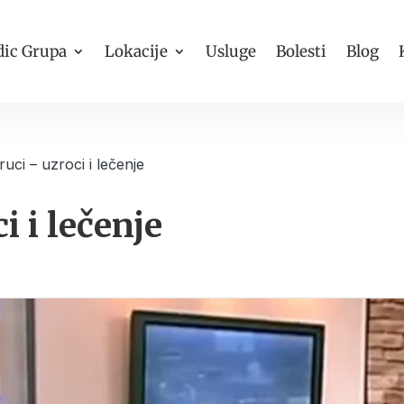
ic Grupa
Lokacije
Usluge
Bolesti
Blog
ruci – uzroci i lečenje
i i lečenje