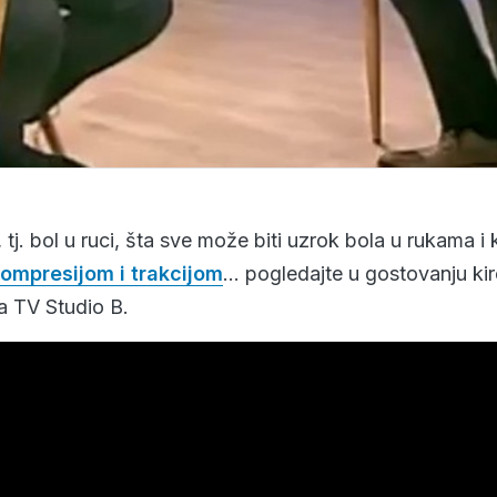
, tj. bol u ruci, šta sve može biti uzrok bola u rukama i
ompresijom i trakcijom
… pogledajte u gostovanju ki
na TV Studio B.