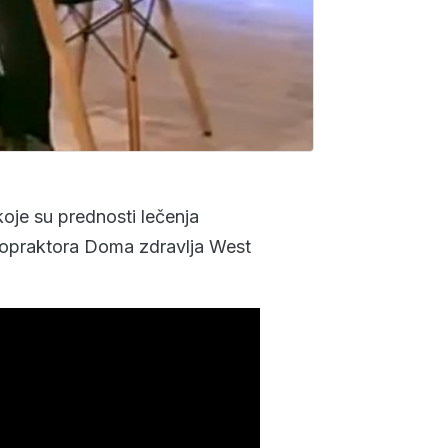
 koje su prednosti lečenja
ropraktora Doma zdravlja West