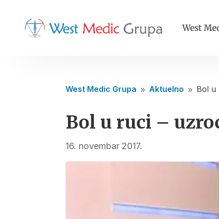
West Med
West Medic Grupa
Aktuelno
Bol u 
9
9
Bol u ruci – uzroc
16. novembar 2017.