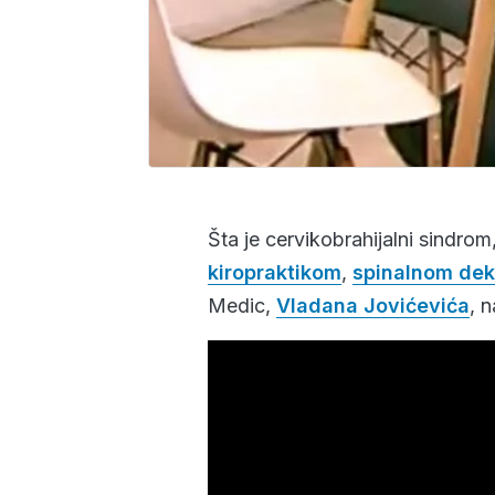
Šta je cervikobrahijalni sindrom
kiropraktikom
,
spinalnom dek
Medic,
Vladana Jovićevića
, 