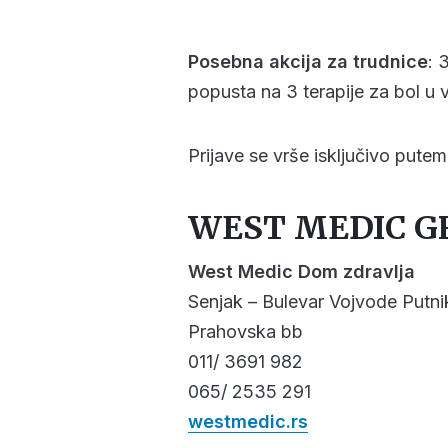
Posebna akcija za trudnice
: 
popusta na 3 terapije za bol u vr
Prijave se vrše isključivo putem
WEST MEDIC G
West Medic Dom zdravlja
Senjak – Bulevar Vojvode Putn
Prahovska bb
011/ 3691 982
065/ 2535 291
westmedic.rs