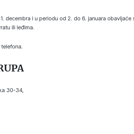
31. decembra i u periodu od 2. do 6. januara obavljaće 
atu ili leđima.
 telefona.
RUPA
ika 30-34,