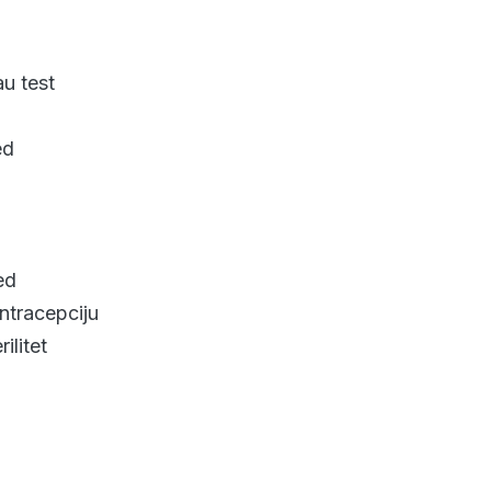
au test
ed
ed
ntracepciju
ilitet