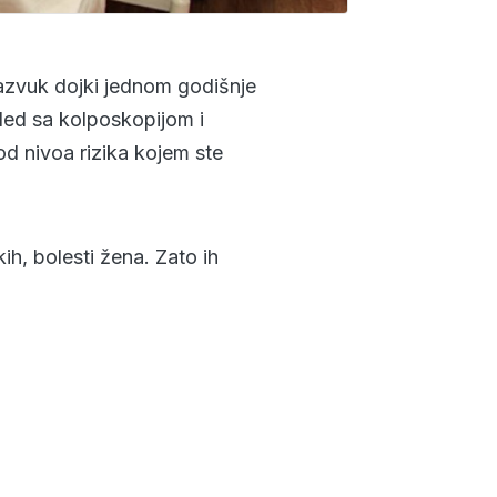
razvuk dojki jednom godišnje
led sa kolposkopijom i
d nivoa rizika kojem ste
h, bolesti žena. Zato ih