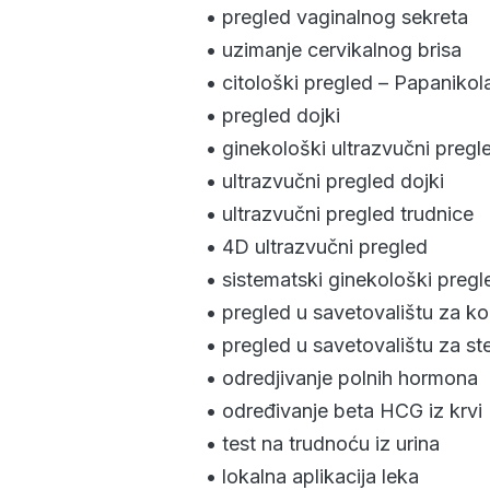
• pregled vaginalnog sekreta
• uzimanje cervikalnog brisa
• citološki pregled – Papanikol
• pregled dojki
• ginekološki ultrazvučni pregl
• ultrazvučni pregled dojki
• ultrazvučni pregled trudnice
• 4D ultrazvučni pregled
• sistematski ginekološki pregl
• pregled u savetovalištu za ko
• pregled u savetovalištu za ster
• odredjivanje polnih hormona
• određivanje beta HCG iz krvi
• test na trudnoću iz urina
• lokalna aplikacija leka