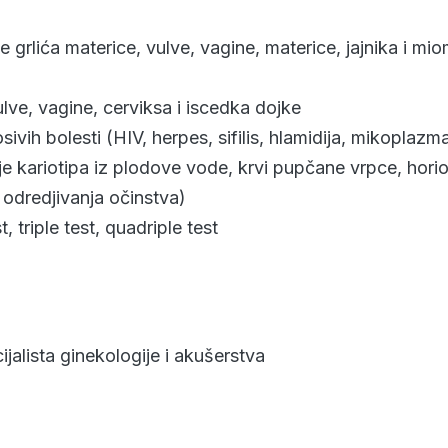
e grlića materice, vulve, vagine, materice, jajnika i mi
ulve, vagine, cerviksa i iscedka dojke
ivih bolesti (HIV, herpes, sifilis, hlamidija, mikoplazma
je kariotipa iz plodove vode, krvi pupčane vrpce, hori
 odredjivanja očinstva)
, triple test, quadriple test
ijalista ginekologije i akušerstva