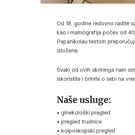
Od 18. godine redovno radite sa
kao i mamografija počev od 40.
Papanikolau testom preporučuje
izložene.
Svaki od ovih skrininga nam omo
iskoristite i brinite o sebi na vr
Naše usluge:
• ginekološki pregled
• pregled trudnice
• kolposkopski pregled