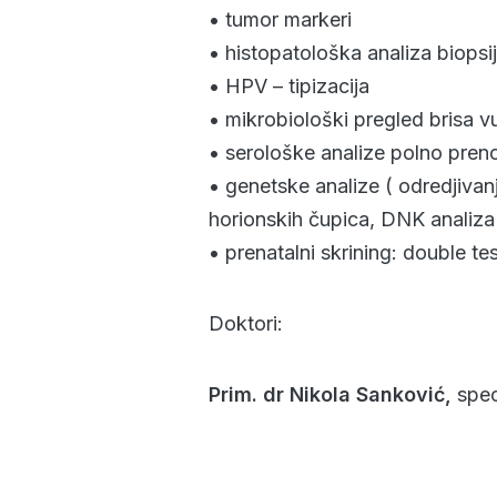
• tumor markeri
• histopatološka analiza biopsij
• HPV – tipizacija
• mikrobiološki pregled brisa v
• serološke analize polno prenos
• genetske analize ( odredjivan
horionskih čupica, DNK analiza
• prenatalni skrining: double test
Doktori:
Prim. dr Nikola Sanković,
spec