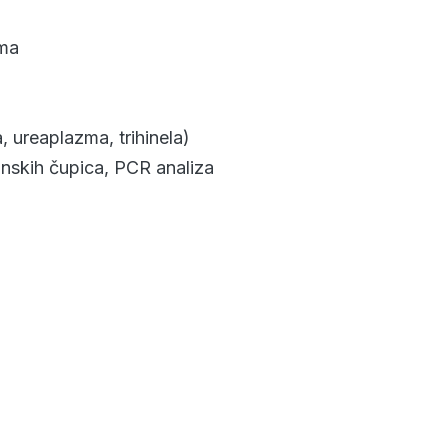
oma
, ureaplazma, trihinela)
onskih čupica, PCR analiza