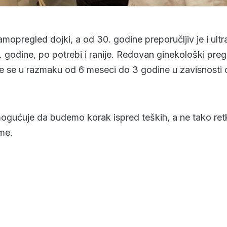
mopregled dojki, a od 30. godine preporučljiv je i ult
 godine, po potrebi i ranije. Redovan ginekološki preg
 se u razmaku od 6 meseci do 3 godine u zavisnosti o
gućuje da budemo korak ispred teških, a ne tako retki
eme.