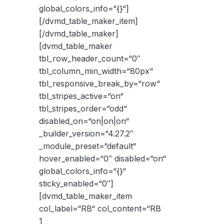
global_colors_info=“{}“]
[/dvmd_table_maker_item]
[/dvmd_table_maker]
[dvmd_table_maker
tbl_row_header_count=“0″
tbl_column_min_width=“80px“
tbl_responsive_break_by=“row“
tbl_stripes_active=“on“
tbl_stripes_order=“odd“
disabled_on=“on|on|on“
_builder_version=“4.27.2″
_module_preset=“default“
hover_enabled=“0″ disabled=“on“
global_colors_info=“{}“
sticky_enabled=“0″]
[dvmd_table_maker_item
col_label=“RB“ col_content=“RB
1