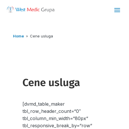
Home
Cene usluga
9
Cene usluga
[dvmd_table_maker
tbl_row_header_count=“0″
tbl_column_min_width=“80px“
tbl_responsive_break_by=“row“